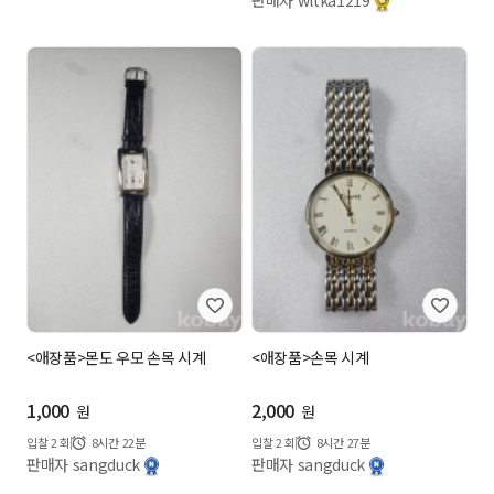
판매자 wltka1219
<애장품>몬도 우모 손목 시계
<애장품>손목 시계
1,000
2,000
원
원
입찰
2
회
8시간 22분
입찰
2
회
8시간 27분
판매자 sangduck
판매자 sangduck