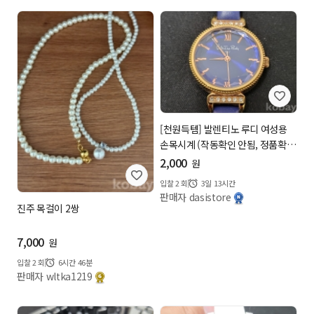
[천원득템] 발렌티노 루디 여성용
손목시계 (작동확인 안됨, 정품확
인...
2,000
원
입찰
2
회
3일 13시간
판매자 dasistore
진주 목걸이 2쌍
7,000
원
입찰
2
회
6시간 46분
판매자 wltka1219