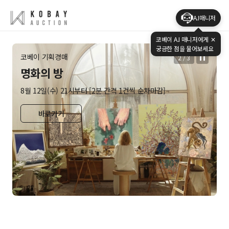
A.I매니저
코베이 A.I 매니저에게
✕
궁금한 점을 물어보세요
코베이 기획경매
2
/
3
명화의 방
8월 12일(수) 21시부터 [2분 간격 1건씩 순차마감]
바로가기