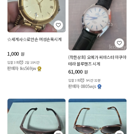
☆세계사☆로만손 여성손목시계
1,000
원
(착한상회) 오메가 씨마스터 아쿠아
입찰
3
회
2일 10시간
테라 블루핸즈 시계
판매자 lks569jw
61,000
원
입찰
3
회
9시간 32분
판매자 0805wjs