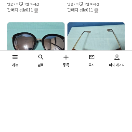
입찰
2
회
3일 09시간
입찰
2
회
3일 08시간
판매자 ella011
판매자 ella011
메뉴
검색
등록
쪽지
마이페이지
(1ㅡ4 )중고 안경ㅡ안나 수이
(1ㅡ28 )중고 선글라스안경ㅡ젠틀
검색
AI
물품명
몬스터 선글라스
4,000
4,000
원
원
입찰
2
회
3일 08시간
입찰
2
회
3일 09시간
판매자 ella011
판매자 ella011