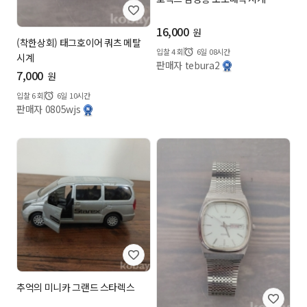
16,000
원
(착한상회) 태그호이어 쿼츠 메탈
입찰
4
회
6일 08시간
시계
판매자 tebura2
7,000
원
입찰
6
회
6일 10시간
판매자 0805wjs
추억의 미니카 그랜드 스타렉스