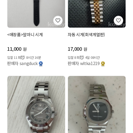
<애장품>알마니 시계
자동 시계(회색계열판)
11,000
17,000
원
원
입찰
11
회
8시간 16분
입찰
8
회
4일 08시간
판매자 sangduck
판매자 wltka1219