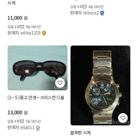
시계
입찰
4
회
6일 08시간
판매자 tebura2
11,000
원
입찰
4
회
5일 08시간
판매자 wltka1219
(1ㅡ5 )중고 안경ㅡ크리스찬 디올
13,000
원
입찰
4
회
3일 08시간
판매자 ella011
블루판 시계