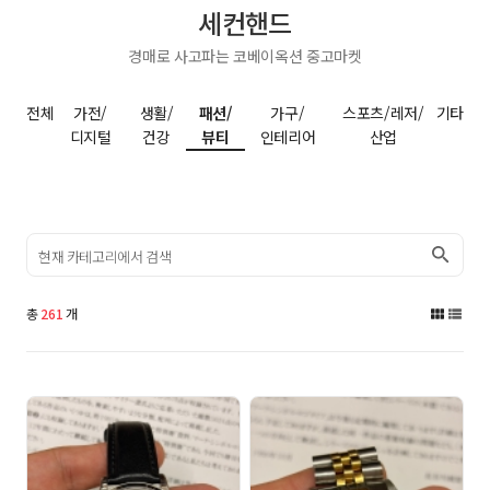
세컨핸드
경매로 사고파는 코베이옥션 중고마켓
전체
가전/
생활/
패션/
가구/
스포츠/레저/
기타
디지털
건강
뷰티
인테리어
산업
검색
총
261
개
그
리
림
스
으
트
로
로
보
보
기
기