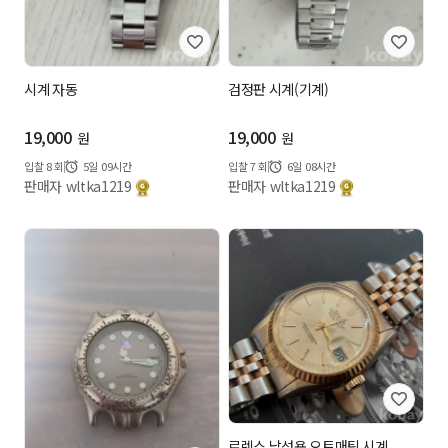
시계 자동
검정판 시계(기계)
19,000
19,000
원
원
입찰
8
회
5일 09시간
입찰
7
회
6일 08시간
판매자 wltka1219
판매자 wltka1219
로렉스 남성용 오토매틱 시계