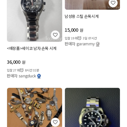
남성용 스틸 손목시계
15,000
원
입찰
19
회
3일 07시간
판매자 garammy
<애장품>세이코 남자 손목 시계
36,000
원
입찰
27
회
8시간 32분
판매자 sangduck