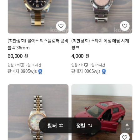
(착한상회) 롤렉스 익스플로러 콤비
(착한상회) 스와치 여성 메탈 시계
블랙 36mm
핑크
60,000
4,000
원
원
입찰
2
회
7일 09시간
입찰
2
회
3일 09시간
판매자 0805wjs
판매자 0805wjs
필터
정렬