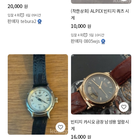
20,000
원
(착한상회) ALPEX 빈티지 쿼츠 시
입찰
4
회
6일 09시간
계
판매자 tebura2
10,000
원
입찰
4
회
5일 10시간
판매자 0805wjs
빈티지 카시오 금장 남성용 알람시
계
16,000
원