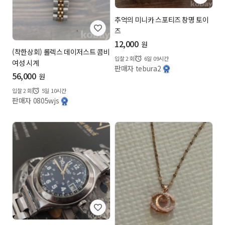
추억의 미니카 스포티즈 창명 토이
즈
12,000
원
(착한상회) 롤렉스 데이저스트 콤비
입찰
2
회
6일 09시간
여성 시계
판매자 tebura2
56,000
원
입찰
2
회
5일 10시간
판매자 0805wjs