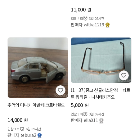
11,000
원
입찰
4
회
3일 02시간
판매자 wltka1219
(1ㅡ37 )중고 선글라스안경ㅡ 타르
트 옵티컬ㆍ니시데카즈오
5,000
추억의 미니카 아반테 크로바월드
원
입찰
3
회
3일 09시간
14,000
판매자 ella011
원
입찰
3
회
6일 09시간
판매자 tebura2