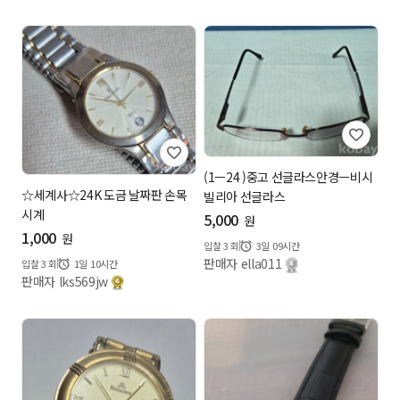
(1ㅡ24 )중고 선글라스안경ㅡ비시
☆세계사☆24K 도금 날짜판 손목
빌리아 선글라스
시계
5,000
원
1,000
원
입찰
3
회
3일 09시간
판매자 ella011
입찰
3
회
1일 10시간
판매자 lks569jw