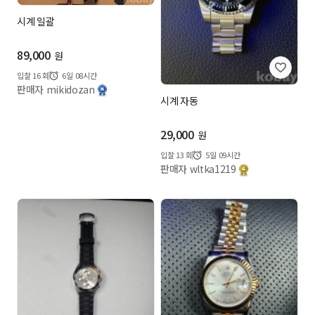
시계 일괄
89,000
원
입찰
16
회
6일 08시간
판매자 mikidozan
시계 자동
29,000
원
입찰
13
회
5일 09시간
판매자 wltka1219