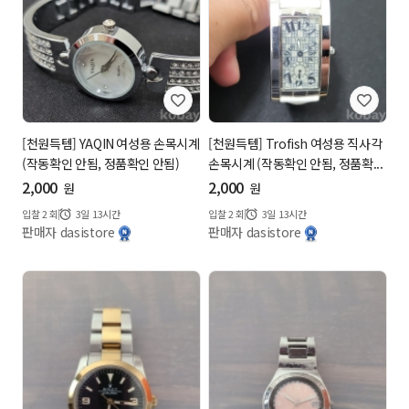
[천원득템] YAQIN 여성용 손목시계
[천원득템] Trofish 여성용 직사각
(작동확인 안됨, 정품확인 안됨)
손목시계 (작동확인 안됨, 정품확...
2,000
2,000
원
원
입찰
2
회
3일 13시간
입찰
2
회
3일 13시간
판매자 dasistore
판매자 dasistore