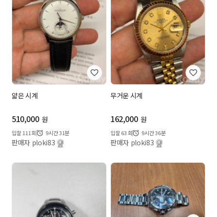
얇은 시계
무거운 시계
510,000
162,000
원
원
입찰
111
회
9시간 31분
입찰
63
회
9시간 36분
판매자 ploki83
판매자 ploki83