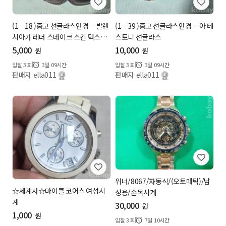
(1ㅡ18 )중고 선글라스안경ㅡ 발렌
(1ㅡ39 )중고 선글라스안경ㅡ 아 테
시아가 레더 스네이크 스킨 텍스
스토니 선글라스
처...
5,000
10,000
원
원
입찰
3
회
3일 09시간
입찰
3
회
3일 09시간
판매자 ella011
판매자 ella011
위너/8067/자동식/(오토매틱)/남
☆세계사☆마이클 코어스 여성시
성용/손목시계
계
30,000
원
1,000
원
입찰
3
회
7일 10시간