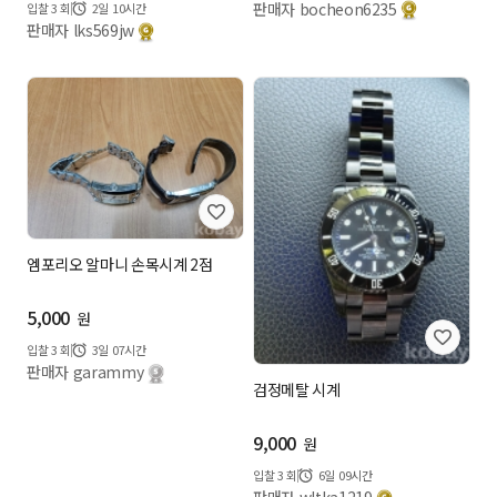
판매자 bocheon6235
입찰
3
회
2일 10시간
판매자 lks569jw
엠포리오 알마니 손목시계 2점
5,000
원
입찰
3
회
3일 07시간
판매자 garammy
검정메탈 시계
9,000
원
입찰
3
회
6일 09시간