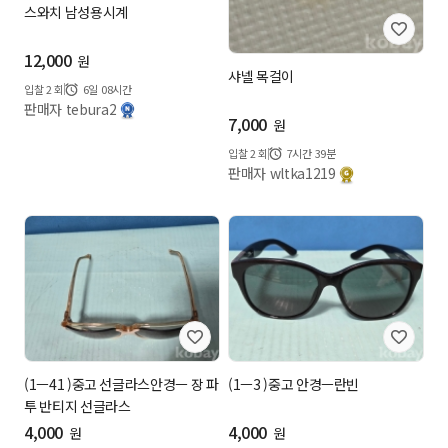
스와치 남성용시계
12,000
원
샤넬 목걸이
입찰
2
회
6일 08시간
판매자 tebura2
7,000
원
입찰
2
회
7시간 39분
판매자 wltka1219
(1ㅡ41 )중고 선글라스안경ㅡ 장 파
(1ㅡ3 )중고 안경ㅡ란빈
투 반티지 선글라스
4,000
4,000
원
원