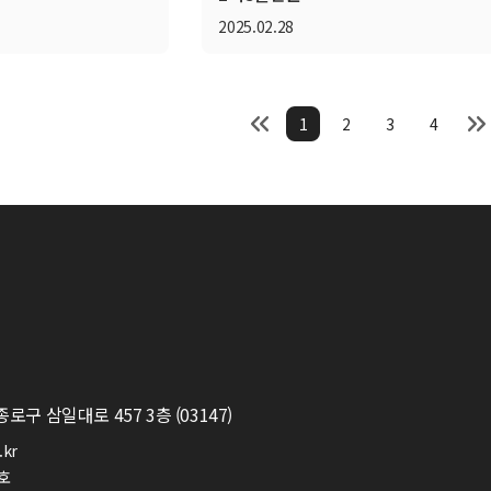
2025.02.28
1
2
3
4
구 삼일대로 457 3층 (03147)
.kr
5호