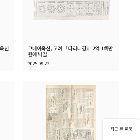
이옥션
코베이옥션, 고려 『다라니경』 2억 1백만
원에 낙찰
2025.09.22
최근 본 물품