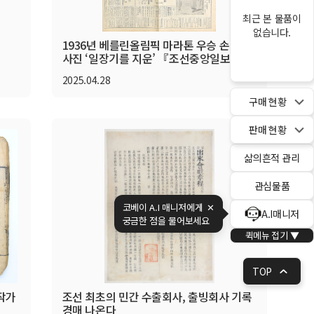
최근 본 물품이
없습니다.
1936년 베를린올림픽 마라톤 우승 손기정
사진 ‘일장기를 지운’ 『조선중앙일보』 원
본 신문, 최초로 경매시장에 등장
2025.04.28
구매 현황
판매 현황
삶의흔적 관리
관심물품
코베이 A.I 매니저에게
✕
A.I매니저
궁금한 점을 물어보세요
퀵메뉴 접기 ▼
TOP
작가
조선 최초의 민간 수출회사, 출빙회사 기록
경매 나온다