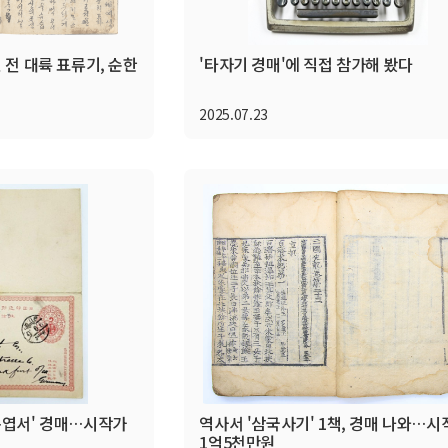
 전 대륙 표류기, 순한
'타자기 경매'에 직접 참가해 봤다
2025.07.23
왕복엽서' 경매…시작가
역사서 '삼국사기' 1책, 경매 나와…시
1억5천만원