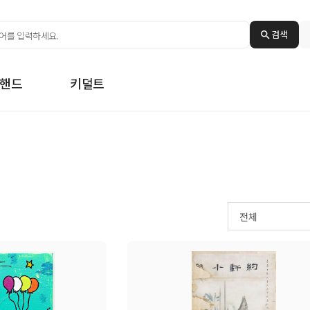
검색
핸드
키덜트