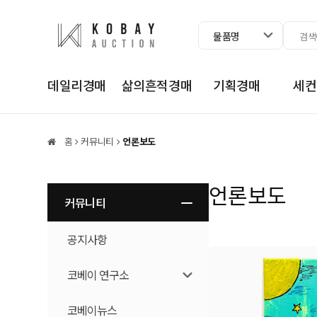
물품명
데일리경매
삶의흔적경매
기획경매
세컨
홈
커뮤니티
언론보도
언론보도
커뮤니티
공지사항
코베이 연구소
코베이뉴스
코베이 연구소란?