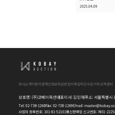
2025.04.09
회사소개
이용약관
개인정보취급방침
이메일무단수집거부
고객센터
상호명:
(주)코베이옥션
대표이사:
김민재
주소:
서울특별시 종로
Tel:
02-738-1268
Fax:
02-738-1269
Email:
master@kobay.co
사업자 등록번호:
101-81-52101
통신판매업 신고번호:
제01-222