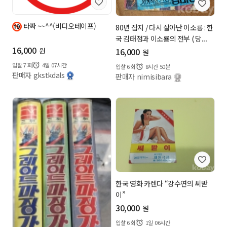
타짜 ~~^^(비디오테이프)
80년 잡지 / 다시 살아난 이소룡 : 한
국 김태정과 이소룡의 전부 ( 당...
16,000
원
16,000
원
입찰
7
회
4일 07시간
입찰
6
회
8시간 50분
판매자 gkstkdals
판매자 nimisibara
한국 영화 카렌다 “강수연의 씨받
이”
30,000
원
입찰
6
회
1일 06시간