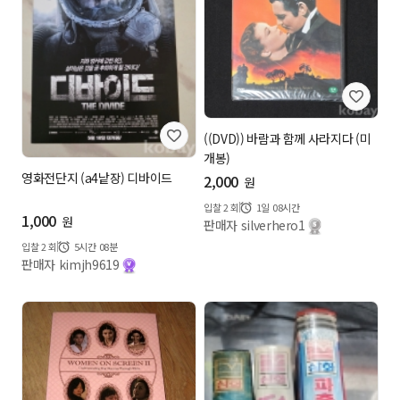
((DVD)) 바람과 함께 사라지다 (미
개봉)
영화전단지 (a4낱장) 디바이드
2,000
원
입찰
2
회
1일 08시간
1,000
원
판매자 silverhero1
입찰
2
회
5시간 08분
판매자 kimjh9619