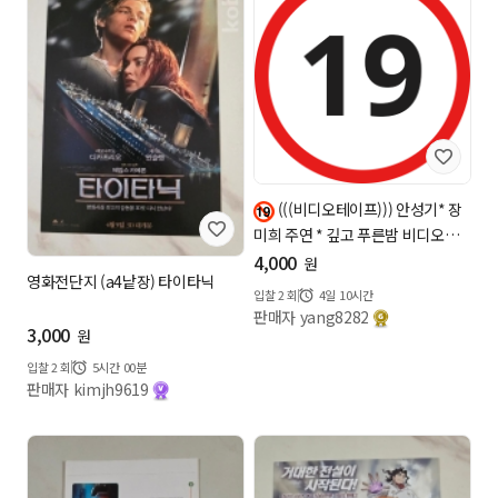
(((비디오테이프))) 안성기* 장
미희 주연 * 깊고 푸른밤 비디오테
이프...
4,000
원
영화전단지 (a4낱장) 타이타닉
입찰
2
회
4일 10시간
판매자 yang8282
3,000
원
입찰
2
회
5시간 00분
판매자 kimjh9619