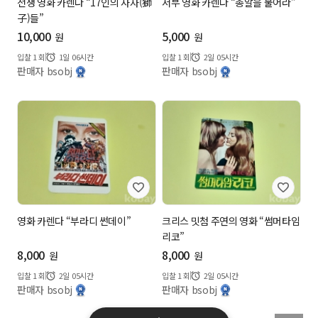
전쟁 영화 카렌다 “17인의 사자(獅
서부 영화 카렌다 “총알을 물어라”
子)들”
10,000
5,000
원
원
입찰
1
회
1일 06시간
입찰
1
회
2일 05시간
판매자 bsobj
판매자 bsobj
영화 카렌다 “부라디 썬데이”
크리스 밋첨 주연의 영화 “썸머타임
리코”
8,000
8,000
원
원
입찰
1
회
2일 05시간
입찰
1
회
2일 05시간
판매자 bsobj
판매자 bsobj