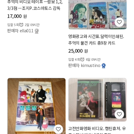
추억의 비디오 테이프 ㅡ람보 1,2,
3/3점 ㅡ조지P.코스마토스 감독
17,000
원
입찰
5
회
2일 09시간
판매자 ella011
영화광고와 시간표.달력이인쇄된.
추억의 물건 카드 총9장 카드
25,000
원
입찰
4
회
6일 09시간
판매자 kimustino
고전만화영화 비디오. 캡틴휴쳐. 우