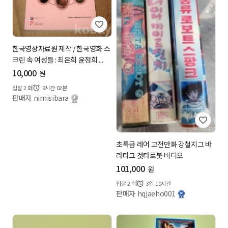
한국영상자료원 제작 / 한국영화 스
크린 속 여성들 : 최은희 윤정희 ...
10,000
원
입찰
2
회
9시간 02분
판매자 nimisibara
초특급 레어 고전만화 강철지그 바
라타그 겟타로봇 비디오
101,000
원
입찰
2
회
3일 10시간
판매자 hqjaeho001