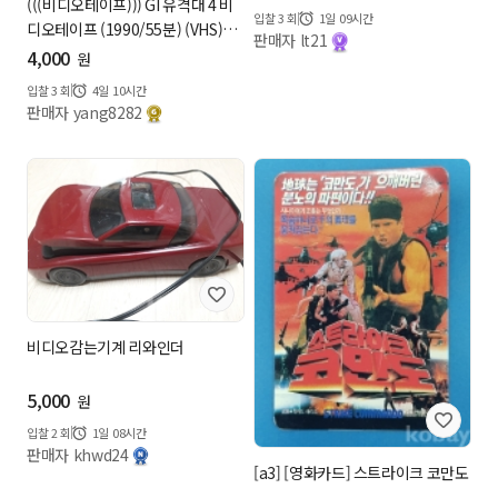
(((비디오테이프))) GI 유격대 4 비
입찰
3
회
1일 09시간
디오테이프 (1990/55분) (VHS)
판매자 lt21
(미...
4,000
원
입찰
3
회
4일 10시간
판매자 yang8282
비디오감는기계 리와인더
5,000
원
입찰
2
회
1일 08시간
판매자 khwd24
[a3] [영화카드] 스트라이크 코만도