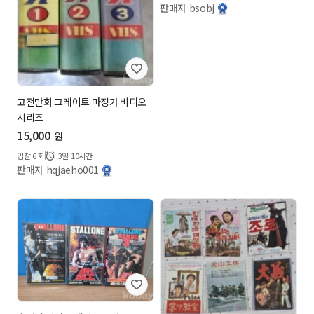
판매자 bsobj
고전만화 그레이트 마징가 비디오
시리즈
15,000
원
입찰
6
회
3일 10시간
판매자 hqjaeho001