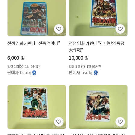
전쟁 영화 카렌다 “전웅 맥아더”
전쟁 영화 카렌다 “리 마빈의 특공
大作戰”
6,000
10,000
원
원
입찰
1
회
1일 06시간
입찰
1
회
1일 06시간
판매자 bsobj
판매자 bsobj