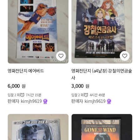
영화전단지 에어버드
영화전단지 (a4낱장) 강철의연금술
사
6,000
3,000
원
원
입찰
2
회
7시간 15분
입찰
2
회
4시간 49분
판매자 kimjh9619
판매자 kimjh9619