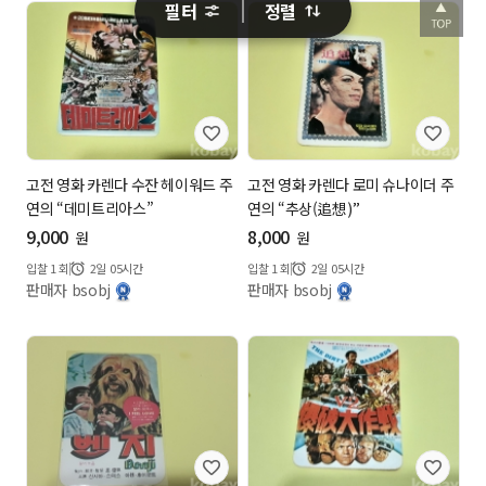
필터
정렬
고전 영화 카렌다 수잔 헤이워드 주
고전 영화 카렌다 로미 슈나이더 주
연의 “데미트리아스”
연의 “추상(追想)”
9,000
8,000
원
원
입찰
1
회
2일 05시간
입찰
1
회
2일 05시간
판매자 bsobj
판매자 bsobj