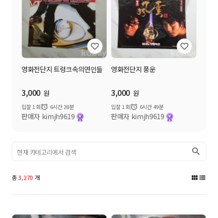
영화전단지 트렁크속의연인들
영화전단지 풍운
3,000
3,000
원
원
입찰
1
회
6시간 28분
입찰
1
회
6시간 49분
판매자 kimjh9619
판매자 kimjh9619
검색
총
3,270
개
그
리
림
스
으
트
로
로