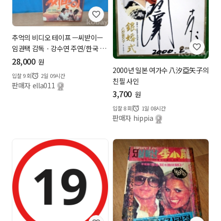
추억의 비디오 테이프 ㅡ씨받이ㅡ
임권택 감독ㆍ강수연 주연/한국 영
화...
28,000
원
2000년 일본 여가수 八汐亞矢子의
입찰
9
회
2일 09시간
친필 사인
판매자 ella011
3,700
원
입찰
8
회
1일 08시간
판매자 hippia