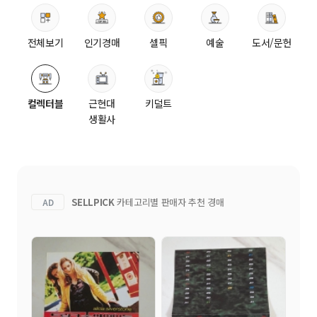
전체보기
인기경매
셀픽
예술
도서/문헌
컬렉터블
근현대
키덜트
생활사
SELLPICK
카테고리별 판매자 추천 경매
AD