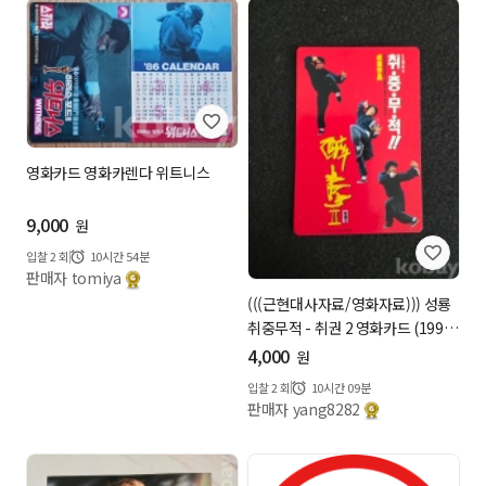
영화카드 영화카렌다 위트니스
9,000
원
입찰
2
회
10시간 54분
판매자 tomiya
(((근현대사자료/영화자료))) 성룡
취중무적 - 취권 2 영화카드 (199
4...
4,000
원
입찰
2
회
10시간 09분
판매자 yang8282