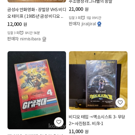
주소행성 라그나별의 종말
21,000
원
금성사 만화영화 - 쟝발쟝 VHS 비디
오 테이프 ( 1985년 금성 비디오 ...
입찰
3
회
5일 09시간
12,000
판매자 jiraljiral
원
입찰
3
회
8시간 56분
판매자 nimisibara
비디오 테입 -<엑소시스트 3- 무당
2>-사진참조. 비/8-1
11,000
원