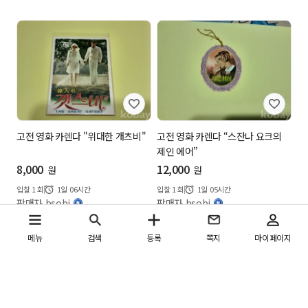
고전 영화 카렌다 "위대한 개츠비"
고전 영화 카렌다 “스잔나 요크의
제인 에어”
8,000
12,000
원
원
입찰
1
회
1일 06시간
입찰
1
회
1일 05시간
판매자 bsobj
판매자 bsobj
메뉴
검색
등록
쪽지
마이페이지
검색
AI
물품명