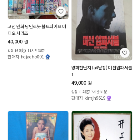
고전 만화 낭만로봇 볼트파이브 비
디오 시리즈
40,000
원
입찰
16
회
11시간 38분
판매자 hqjaeho001
영화전단지 (a4낱장) 미션임파서블
1
49,000
원
입찰
11
회
7시간 31분
판매자 kimjh9619