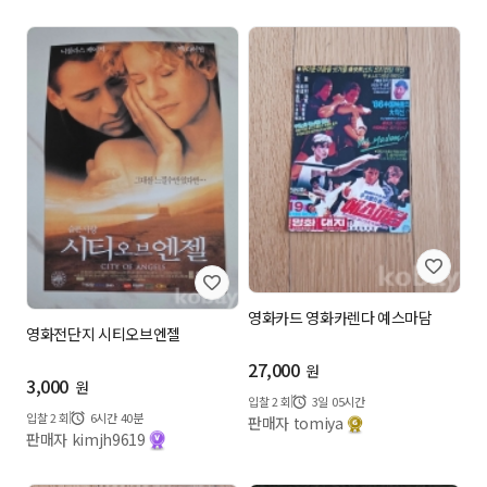
영화카드 영화카렌다 예스마담
영화전단지 시티오브엔젤
27,000
원
3,000
원
입찰
2
회
3일 05시간
입찰
2
회
6시간 40분
판매자 tomiya
판매자 kimjh9619