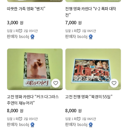
따뜻한 가족 영화 “벤지”
전쟁 영화 카렌다 “V-2 폭파 대작
전”
3,000
7,000
원
원
입찰
1
회
2일 05시간
입찰
1
회
1일 06시간
판매자 bsobj
판매자 bsobj
고전 영화 카렌다 “커크 다그라스
고전 전쟁 영화 “북경의 55일”
주연의 재뉴어리”
8,000
8,000
원
원
입찰
1
회
2일 05시간
입찰
1
회
1일 06시간
판매자 bsobj
판매자 bsobj