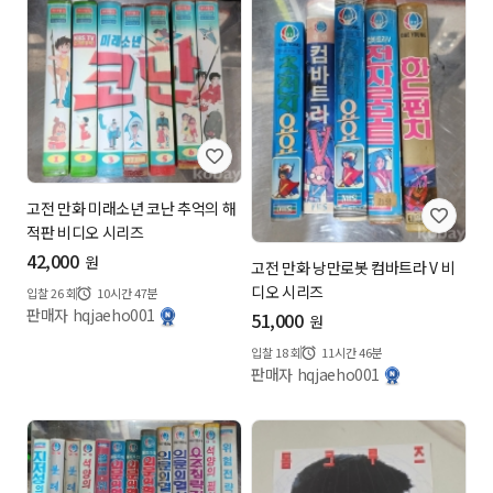
보
보
기
기
고전 만화 미래소년 코난 추억의 해
적판 비디오 시리즈
42,000
원
고전 만화 낭만로봇 컴바트라 V 비
디오 시리즈
입찰
26
회
10시간 47분
판매자 hqjaeho001
51,000
원
입찰
18
회
11시간 46분
판매자 hqjaeho001