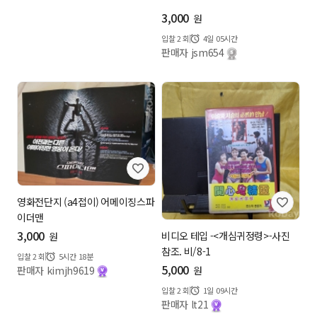
3,000
원
입찰
2
회
4일 05시간
판매자 jsm654
영화전단지 (a4접이) 어메이징스파
이더맨
3,000
비디오 테입 -<개심귀정령>-사진
원
참조. 비/8-1
입찰
2
회
5시간 18분
5,000
판매자 kimjh9619
원
입찰
2
회
1일 09시간
판매자 lt21