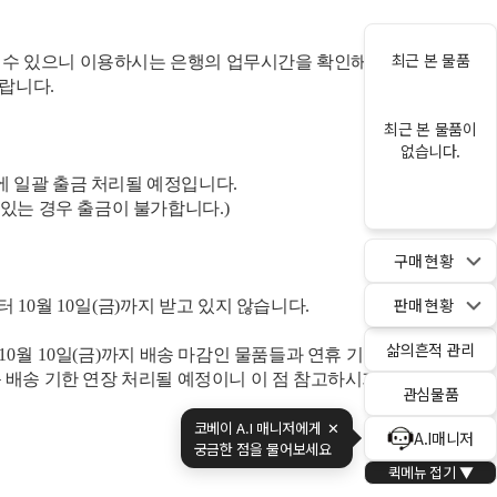
최근 본 물품
 수 있으니 이용하시는 은행의 업무시간을 확인해 주
바랍니다
.
최근 본 물품이
없습니다.
에 일괄 출금 처리될 예정입니다
.
 있는 경우 출금이 불가합니다
.)
구매 현황
판매 현황
터
10
월
10
일
(
금
)
까지 받고 있지 않습니다
.
삶의흔적 관리
10
월
10
일
(
금
)
까지 배송 마감인 물품들과 연휴 기간
 배송 기한 연장 처리될 예정이니 이 점 참고하시기
관심물품
코베이 A.I 매니저에게
✕
A.I매니저
궁금한 점을 물어보세요
퀵메뉴 접기 ▼