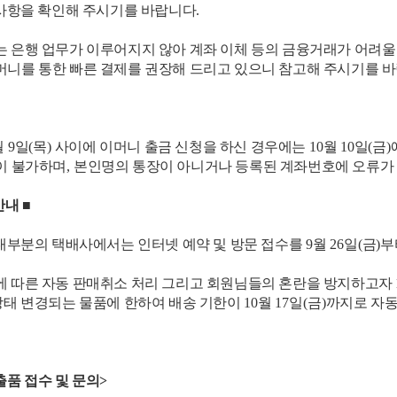
 사항을 확인해 주시기를 바랍니다
.
는 은행 업무가 이루어지지 않아 계좌 이체 등의 금융거래가 어려울
머니를 통한 빠른 결제를 권장해 드리고 있으니 참고해 주시기를 
월
9
일
(
목
)
사이에 이머니 출금 신청을 하신 경우에는
10
월
10
일
(
금
)
이 불가하며
,
본인명의 통장이 아니거나 등록된 계좌번호에 오류가
안내
■
대부분의 택배사에서는 인터넷 예약 및 방문 접수를
9
월
26
일
(
금
)
부
에 따른 자동 판매취소 처리 그리고 회원님들의 혼란을 방지하고자
상태 변경되는 물품에 한하여 배송 기한이
10
월
17
일
(
금
)
까지로 자동
출품 접수 및 문의
>