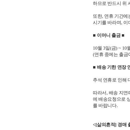
하므로 반드시 위
또한
,
연휴 기간에
시기를 바라며
,
이
■
이머니 출금
■
10
월
3
일
(
금
) ~ 10
(
연휴 중에는 출금
■
배송 기한 연장 
추석 연휴로 인해 
따라서
,
배송 지연
에 배송요청으로 
를 바랍니다
.
<[
삶의흔적
]
경매 