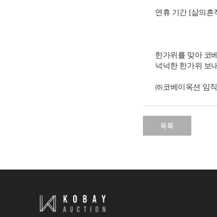
연휴 기간
[
삶의흔
한가위를 맞아 코
넉넉한 한가위 보
㈜
코베이옥션 임직
목록