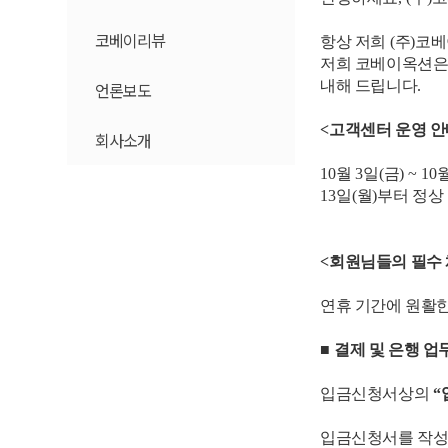
코베이리뷰
A.I 코베이(Beta)
항상 저희
(
주
)
코베
저희 코베이옥션은
내해 드립니다
.
언론보도
셀픽 지원센터
<
고객센터 운영 안
회사소개
LIVE경매(Beta)
10
월
3
일
(
금
) ~ 10
LIVE경매 사전신청
13
일
(
월
)
부터 정상
<
회원님들의 필수 
연휴 기간에 원활한
■
결제 및 은행 업
입금신청서상의
“
입금신청서를 작성