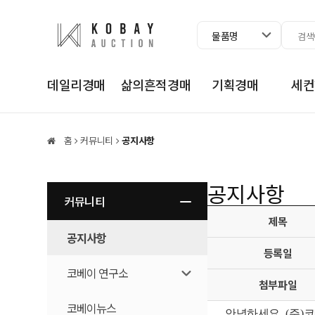
물품명
데일리경매
삶의흔적경매
기획경매
세컨
홈
커뮤니티
공지사항
공지사항
커뮤니티
제목
공지사항
등록일
코베이 연구소
첨부파일
코베이뉴스
코베이 연구소란?
안녕하세요
, (
주
)
코