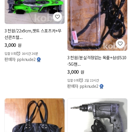
3 천원/22x9cm,젯트 스포츠카+무
선콘츠럴...
3,000
원
입찰
0
회
16시간 26분
3 천원/분실걱정없는 목줄+삼성S10
판매자 ppknude2
-5G핸...
3,000
원
입찰
0
회
2일 22시간
판매자 ppknude2