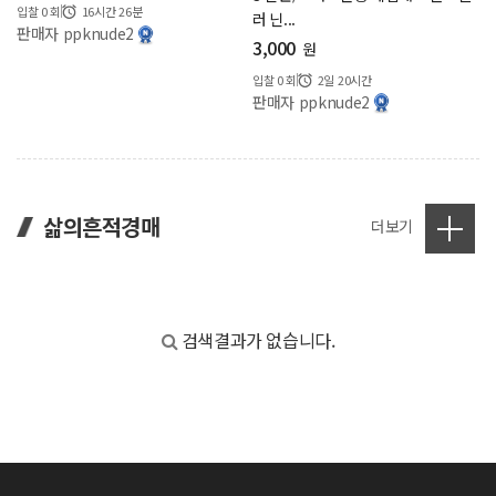
입찰
0
회
16시간 26분
러 닌...
판매자 ppknude2
3,000
원
입찰
0
회
2일 20시간
판매자 ppknude2
삶의흔적경매
더보기
검색결과가 없습니다.