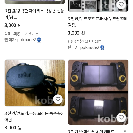
3 천원/강력한 아이리스 탁상용 선풍
기/상...
3 천원/누드포즈 교과서/누드촬영의
3,000
길잡...
원
3,000
원
입찰
1
회
16시간 26분
판매자 ppknude2
입찰
0
회
16시간 26분
판매자 ppknude2
3 천원/면도기,등등 브라운 특수충전
아답...
3,000
원
3 천원/스마트폰용 게임패드 콘트롤