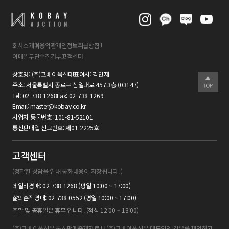
회사소개
이용약관
개인정보취급방침
이메일무단수집거부
고객센터
상호명:
(주)코베이옥션
대표이사:
김민재
주소:
서울특별시 종로구 삼일대로 457 3층 (03147)
Tel:
02-738-1268
Fax:
02-738-1269
Email:
master@kobay.co.kr
사업자 등록번호:
101-81-52101
통신판매업 신고번호:
제01-2225호
고객센터
(정확한 상담을 위해 통화내용이 저장됩니다. )
데일리경매: 02-738-1268 (평일 10:00 ~ 17:00)
삶의흔적경매: 02-738-0552 (평일 10:00 ~ 17:00)
주말 및 공휴일은 휴무 입니다. (점심 12:00 ~ 13:00)
(주)코베이옥션은 통신판매중개자로서 (주)코베이옥션은 매도인인 경우를 제외하고