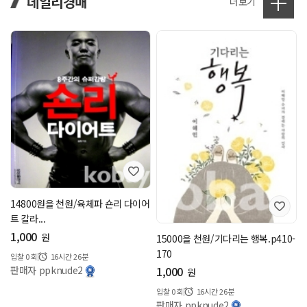
데일리경매
더보기
14800원을 천원/육체파 숀리 다이어
트 칼라...
1,000
원
15000을 천원/기다리는 행복.p410-
170
입찰
0
회
16시간 26분
1,000
판매자 ppknude2
원
입찰
0
회
16시간 26분
판매자 ppknude2