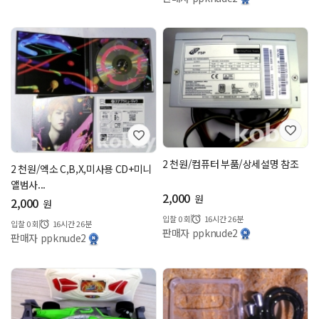
2 천원/컴퓨터 부품/상세설명 참조
2 천원/엑소 C,B,X,미사용 CD+미니
앨범사...
2,000
원
2,000
원
입찰
0
회
16시간 26분
입찰
0
회
16시간 26분
판매자 ppknude2
판매자 ppknude2