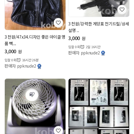
3 천원/강력한 계양표 전기드릴/상세
설명 ...
3 천원/47x34.디자인 좋은 마이클 명
3,000
원
품 빽...
입찰
0
회
2일 16시간
3,000
원
판매자 ppknude2
입찰
0
회
16시간 26분
판매자 ppknude2