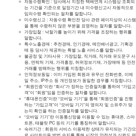
자동수령확인 : 당사에서 지정한 택배연계 시스템상 조회되
는 기간을 기준으로 일정기간 내 미수령신고시 자동적으로
임의수령 확인되는 절차를 말합니다.
미수령신고 : 자동수령 확인전 당사 관련 페이지상의 시스템
을 통해 수령하지 않은 부분을 표명하는 절차를 말합니다.
가장입찰 : 낙찰가를 높이기 위해 가격을 조장하는 행위를
말합니다.
특수노출경매 : 추천경매, 인기경매, 메인배너광고, 기획경
매 등 당사가 제공하는 특별 노출 서비스를 말합니다.
불공정 및 기타사유 : 가장입찰, 직거래, 직거래 유도문구 사
용, 연락처 기재, 가격흥정, 허위정보기재, 가장매매 등 안전
거래를 방해하는 행위를 지칭합니다.
인적정보동일 : 이미 가입된 회원과 유무선 전화번호, 이메
일 주소, IP주소 등 개인정보가 동일한 경우를 지칭합니다.
“회원인증”이란 “회사”가 정하는 인증절차를 통하여 “가입고
객”이 “회원”임을 인증하는 절차를 말합니다.
“휴대폰인증”이란 “모바일 기기”을 통해 “회원인증”을 진행
하는 “가입고객”이 “모바일 기기”의 명의자 및 소유주가 맞
는지 확인을 하는 인증절차를 말합니다.
“모바일 기기”란 이동통신망을 이용할 수 있는 휴대폰, 스마
트폰, 태블릿 PC 등의 기기를 통칭하여 말합니다.
숙려기간 : 회원의 서비스 이용제한 상태가 유지되는 기간으
로 사이트이용 방법 숙지를 통해 시장의 안전성과 신뢰도 제