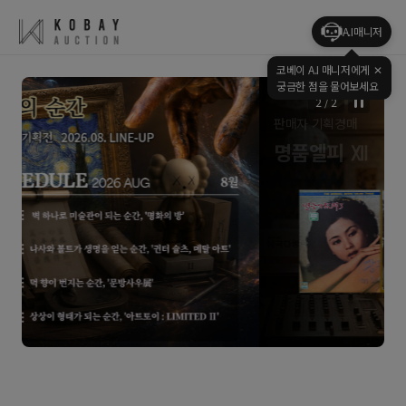
A.I매니저
코베이 A.I 매니저에게
✕
궁금한 점을 물어보세요
2
/
2
판매자 기획경매
명품엘피 Ⅻ