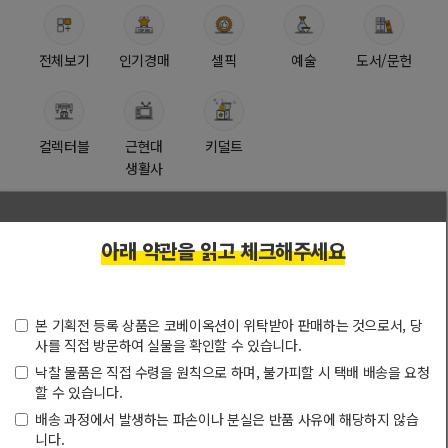
전체보기
인기경매
셀픽
예술
도서/문헌
컬렉터블
근현대
키덜트
생활사
아래 약관을 읽고 체크해주세요
검색
총
0
개
그
리
본 기획전 등록 상품은 코베이옥션이 위탁받아 판매하는 것으로서, 당
림
스
사를 직접 방문하여 실물을 확인할 수 있습니다.
으
트
낙찰 물품은 직접 수령을 원칙으로 하며, 불가피할 시 택배 배송을 요청
로
로
할 수 있습니다.
보
보
기
기
배송 과정에서 발생하는 파손이나 분실은 반품 사유에 해당하지 않습
니다.
검색결과가 없습니다.