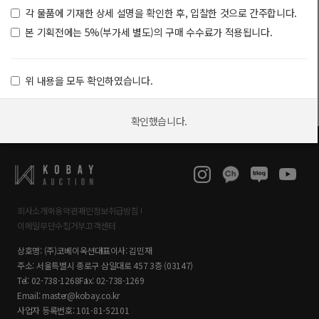
각 물품에 기재한 상세 설명을 확인한 후, 입찰한 것으로 간주합니다.
본 기획전에는 5%(부가세 별도)의 구매 수수료가 적용됩니다.
위 내용을 모두 확인하였습니다.
확인했습니다.
회사소개
이용약관
개인정보취급방침
이메일무단수집거부
고객센터
상호명:
(주)코베이옥션
대표이사:
김민재
주소:
서울특별시 종로구 삼일대로 457 3층 (03147)
Tel:
02-738-1268
Fax:
02-738-1269
Email:
master@kobay.co.kr
사업자 등록번호:
101-81-52101